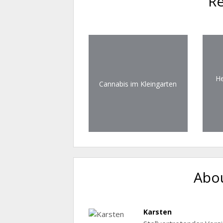
Re
He
Cannabis im Kleingarten
Abou
Karsten