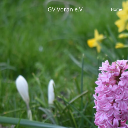
Skip
GV Voran e.V.
to
Home
content