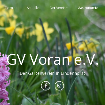
Termine
Aktuelles
Der Verein
Gastronomie
GV Voran e.V.
Der Gartenverein in Lindenhorst