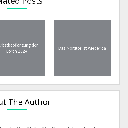
lated Posts
rbstbepflanzung der
Das Nordtor ist wieder da
Loren 2024
t The Author