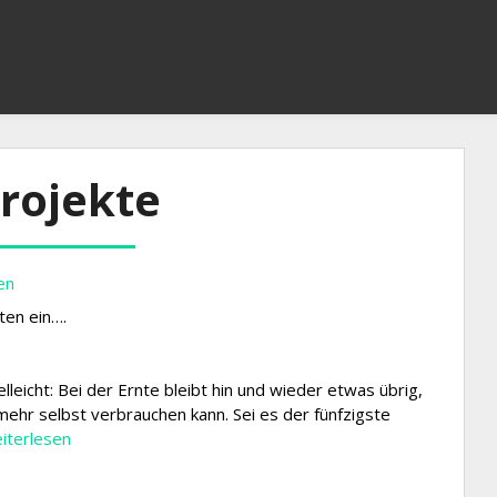
rojekte
en
ten ein….
lleicht: Bei der Ernte bleibt hin und wieder etwas übrig,
ehr selbst verbrauchen kann. Sei es der fünfzigste
st-
iterlesen
d
müsebox