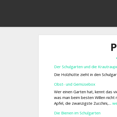
P
Der Schulgarten und die Krautraup
Die Holzhütte zieht in den Schulgar
Obst- und Gemüsebox
Wer einen Garten hat, kennt das vie
was man beim besten Willen nicht m
Ob
Apfel, die zwanzigste Zucchini,…
we
un
Die Bienen im Schulgarten
Ge