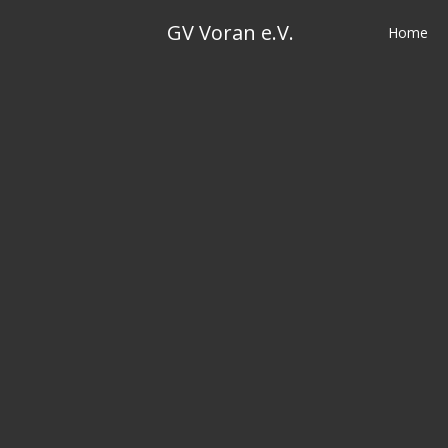
Skip
GV Voran e.V.
to
Home
content