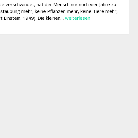
de verschwindet, hat der Mensch nur noch vier Jahre zu
estäubung mehr, keine Pflanzen mehr, keine Tiere mehr,
Die
t Einstein, 1949). Die kleinen…
weiterlesen
Bienen
im
Schulgarten