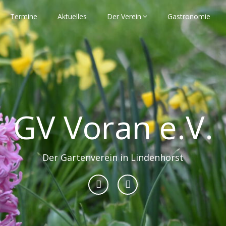
Termine
Aktuelles
Der Verein
Gastronomie
GV Voran e.V.
Der Gartenverein in Lindenhorst