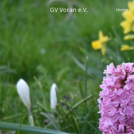
Skip
GV Voran e.V.
to
Home
content