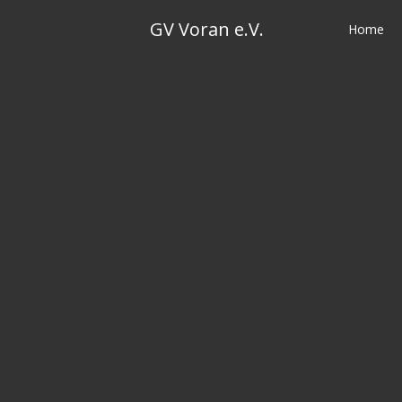
Skip
GV Voran e.V.
to
Home
content